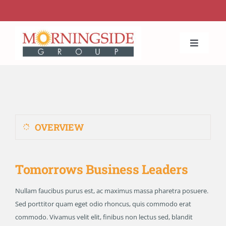
Skip
to
content
Toggle
Navigat
Home
About Us
OVERVIEW
Services
Tomorrows Business Leaders
Projects
Nullam faucibus purus est, ac maximus massa pharetra posuere.
Contact Us
Sed porttitor quam eget odio rhoncus, quis commodo erat
commodo. Vivamus velit elit, finibus non lectus sed, blandit